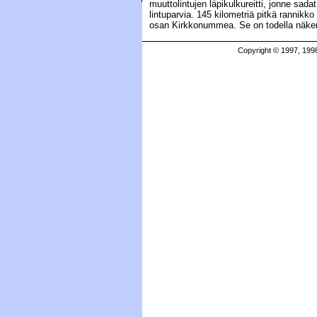
muuttolintujen läpikulkureitti, jonne sadat
lintuparvia. 145 kilometriä pitkä rannik
osan Kirkkonummea. Se on todella näkem
Copyright © 1997, 199