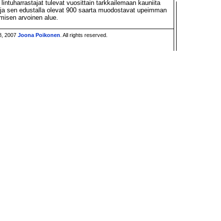
 lintuharrastajat tulevat vuosittain tarkkailemaan kauniita
ko ja sen edustalla olevat 900 saarta muodostavat upeimman
isen arvoinen alue.
8, 2007
Joona Poikonen
. All rights reserved.