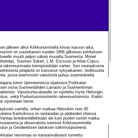
en jälkeen alkoi Kirkkonummella kiivas kasvun aika,
onummi on suureltaosin vuoden 1956 jälkeisen kehityksen
i alueelle muutti paljon väkeä muualta Suomesta. Monet
litehdas, Suomen Sokeri, L.M. Ericsson ja Atlas-Copco,
a rakennusmaata toimipisteitään varten. Sen seurauksena
otteisesta pitäjästä on kasvanut nykyaikainen, teollisuutta
unta, jossa enemmistö väestöstä puhuu suomenkieltä.
ntajana toimii Upinniemessä sijaitseva Porkkalan
uksen osina Suomenlahden Laivasto ja Suomenlinnan
teristo. Varuskunta-alueelle on sijoitettu myös Helsingin
kus, sekä Puolustusministeriön rakennustoimisto. Kaikki
t sijoitetaan tänne.
eyksien varrella, onhan matkaa Helsinkiin noin 40
satama Kantvikissa on rantaradan ja pääteiden ohessa
-Vantaa lentokentällekkään ole kuin puolen tunnin matka.
musasema ja observatorio toiminut Kirkkonummella
oulun ja Geodeettisen laitoksen tutkimuspisteenä.
kkalan niemimaa on kansainvälisesti tunnettu