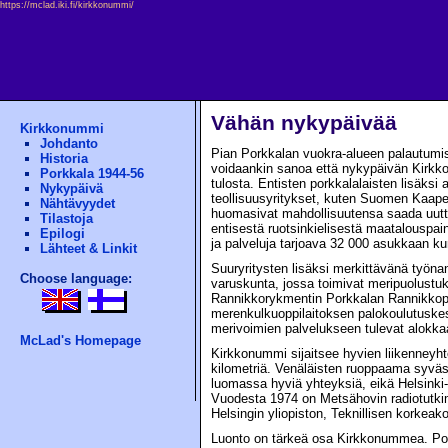
https://mclad.iki.fi/kirkkonummi/
Vähän nykypäivää
Kirkkonummi
Johdanto
Pian Porkkalan vuokra-alueen palautumis
Historia
voidaankin sanoa että nykypäivän Kirkk
Porkkala 1944-56
tulosta. Entisten porkkalalaisten lisäks
Nykypäivä
teollisuusyritykset, kuten Suomen Kaape
Nähtävyydet
huomasivat mahdollisuutensa saada uutt
Tilastoja
entisestä ruotsinkielisestä maatalouspain
Epilogi
ja palveluja tarjoava 32 000 asukkaan k
Lähteet & Linkit
Suuryritysten lisäksi merkittävänä työna
Choose language:
varuskunta, jossa toimivat meripuolust
Rannikkorykmentin Porkkalan Rannikkopat
merenkulkuoppilaitoksen palokoulutuskes
merivoimien palvelukseen tulevat alokkaa
McLad's Homepage
Kirkkonummi sijaitsee hyvien liikenneyht
kilometriä. Venäläisten ruoppaama syvä
luomassa hyviä yhteyksiä, eikä Helsinki
Vuodesta 1974 on Metsähovin radiotutki
Helsingin yliopiston, Teknillisen korkeak
Luonto on tärkeä osa Kirkkonummea. Por